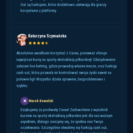
Out są funkcjami, które dodatkowo ułatwiają dla graczy
korzystanie z platformy.
Katarzyna Szymańska
Absolutnie uwielbiam korzystać z Casea, ponieważ oferuje
najwyższe kursy na sporty ekstraklasy piłkarskiej! Zdecydowanie
zalecam live betting, gdzie prowadzę własne mecze, oraz funkcję
cash out, która pozwala mi kontrolować swoje zyski nawet na
połowie ligi! Wszystko działa sprawnie, bezproblemowo i
szybko.
M
Marek Kowalski
Dziękujemy za pochwałę Casea! Zadowolenie z wysokich
kursów na sporty ekstraklasy piłkarskie jest dla nas ważnym
aspektem, dlatego cieszymy się, że spełnia one Twoje
oczekiwania. Szczególnie chwalimy się funkcją cash out,