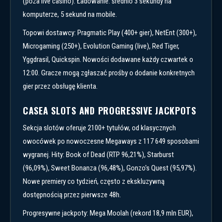
(poza live casino). Ładowanie: średnio 3 sekundy na
komputerze, 5 sekund na mobile.
Topowi dostawcy: Pragmatic Play (400+ gier), NetEnt (300+),
Microgaming (250+), Evolution Gaming (live), Red Tiger,
Yggdrasil, Quickspin. Nowości dodawane każdy czwartek o
12:00. Gracze mogą zgłaszać prośby o dodanie konkretnych
gier przez obsługę klienta.
CASEA SLOTS AND PROGRESSIVE JACKPOTS
Sekcja slotów oferuje 2100+ tytułów, od klasycznych
owocówek po nowoczesne Megaways z 117 649 sposobami
wygranej. Hity: Book of Dead (RTP 96,21%), Starburst
(96,09%), Sweet Bonanza (96,48%), Gonzo's Quest (95,97%).
Nowe premiery co tydzień, często z ekskluzywną
dostępnością przez pierwsze 48h.
Progresywne jackpoty: Mega Moolah (rekord 18,9 mln EUR),