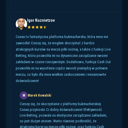
Igor Kuznietzov
Casea to fantastyczna platforma bukmacherska, która mnie nie
zawiodła! Cieszę się, że mogłem skorzystać z bardzo
atrakcyjnych kursów na mecze piłki nożnej, a także z funkcji Live
Betting, która pozwoliła mi na dynamiczne zarządzanie swoimi
zakładami w czasie rzeczywistym. Dodatkowo, funkcja Cash Out
pozwoliła mi na wycofanie części swoich pieniędzy w połowie
meczu, co było dla mnie wielkim zaskoczeniem i niesamowite
doświadczenie!
M
Marek Kowalski
Cieszę się, że skorzystanie z platformy bukmacherskiej
Casea przyniosło Ci dobry doświadczenie! Efektywność
Live Betting, pozwala na elastyczne zarządzanie zakładami,
co jest dużym atutem. Warto również podkreślić, że
atrakcyjne kursy na mecze piłki nożnej, oraz funkcja Cash