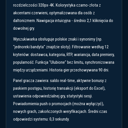
rozdzielczości 320px-4K. Kolorystyka czarno-złota z
akcentami czerwieni, optymalizowana dla osób z
daltonizmem. Nawigacja intuicyjna - średnio 2,1 kliknięcia do
dowolnej gry.
Wyszukiwarka obsługuje polskie znaki i synonimy (np.
"jednoreki bandyta" znajdzie sloty). Filtrowanie według 12
kryteriów: dostawca, kategoria, RTP, wariancja, data premiery,
popularność. Funkcja "Ulubione" bez limitu, synchronizowana
między urządzeniami. Historia gier przechowywana 90 dni.
Panel gracza zawiera: saldo real-time, aktywne bonusy z
paskiem postępu, historię transakcji (eksport do Excel),
ustawienia odpowiedzialnej gry, statystyki sesji.
Powiadomienia push o promocjach (można wyłączyć),
nowych grach, zakończonych weryfikacjach. Średni czas
odpowiedzi systemu: 0,3 sekundy.