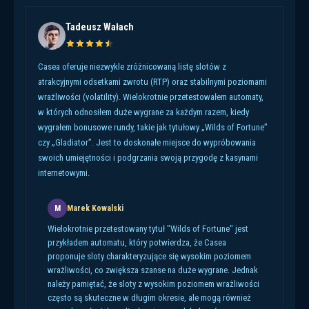
Tadeusz Wałach
Casea oferuje niezwykle zróżnicowaną listę slotów z
atrakcyjnymi odsetkami zwrotu (RTP) oraz stabilnymi poziomami
wrażliwości (volatility). Wielokrotnie przetestowałem automaty,
w których odnosiłem duże wygrane za każdym razem, kiedy
wygrałem bonusowe rundy, takie jak tytułowy „Wilds of Fortune”
czy „Gladiator”. Jest to doskonałe miejsce do wypróbowania
swoich umiejętności i podgrzania swoją przygodę z kasynami
internetowymi.
M
Marek Kowalski
Wielokrotnie przetestowany tytuł "Wilds of Fortune" jest
przykładem automatu, który potwierdza, że Casea
proponuje sloty charakteryzujące się wysokim poziomem
wrażliwości, co zwiększa szanse na duże wygrane. Jednak
należy pamiętać, że sloty z wysokim poziomem wrażliwości
często są skuteczne w długim okresie, ale mogą również