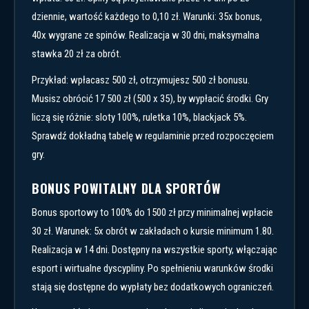
dziennie, wartość każdego to 0,10 zł. Warunki: 35x bonus,
40x wygrane ze spinów. Realizacja w 30 dni, maksymalna
stawka 20 zł za obrót.
Przykład: wpłacasz 500 zł, otrzymujesz 500 zł bonusu.
Musisz obrócić 17 500 zł (500 x 35), by wypłacić środki. Gry
liczą się różnie: sloty 100%, ruletka 10%, blackjack 5%.
Sprawdź dokładną tabelę w regulaminie przed rozpoczęciem
gry.
BONUS POWITALNY DLA SPORTÓW
Bonus sportowy to 100% do 1500 zł przy minimalnej wpłacie
30 zł. Warunek: 5x obrót w zakładach o kursie minimum 1.80.
Realizacja w 14 dni. Dostępny na wszystkie sporty, włączając
esport i wirtualne dyscypliny. Po spełnieniu warunków środki
stają się dostępne do wypłaty bez dodatkowych ograniczeń.