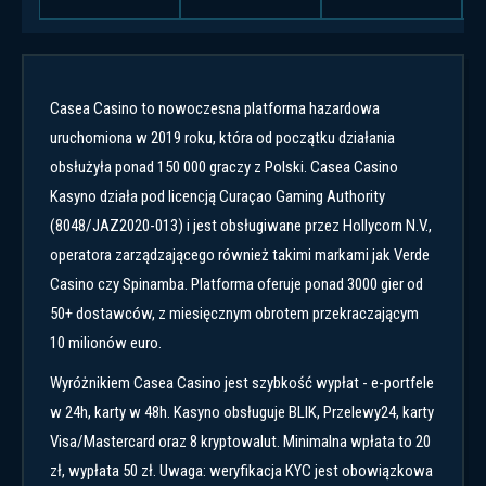
Casea Casino to nowoczesna platforma hazardowa
uruchomiona w 2019 roku, która od początku działania
obsłużyła ponad 150 000 graczy z Polski. Casea Casino
Kasyno działa pod licencją Curaçao Gaming Authority
(8048/JAZ2020-013) i jest obsługiwane przez Hollycorn N.V.,
operatora zarządzającego również takimi markami jak Verde
Casino czy Spinamba. Platforma oferuje ponad 3000 gier od
50+ dostawców, z miesięcznym obrotem przekraczającym
10 milionów euro.
Wyróżnikiem Casea Casino jest szybkość wypłat - e-portfele
w 24h, karty w 48h. Kasyno obsługuje BLIK, Przelewy24, karty
Visa/Mastercard oraz 8 kryptowalut. Minimalna wpłata to 20
zł, wypłata 50 zł. Uwaga: weryfikacja KYC jest obowiązkowa